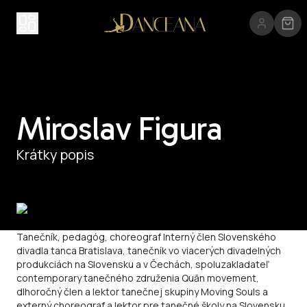
Miroslav Figura
Krátky popis
O lektorovi
Tanečník, pedagóg, choreograf Interný člen Slovenského
divadla tanca Bratislava, tanečník vo viacerých divadelných
produkciách na Slovensku a v Čechách, spoluzakladateľ
contemporary tanečného združenia Quān movement,
dlhoročný člen a lektor tanečnej skupiny Moving Souls a
externý choreograf a lektor pre tanečné školy na Slovensku