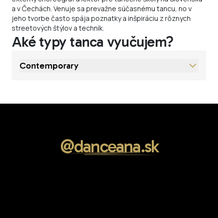
a v Čechách. Venuje sa prevažne súčasnému tancu, no v
jeho tvorbe často spája poznatky a inšpiráciu z rôznych
streetových štýlov a techník.
Aké typy tanca vyučujem?
Contemporary
@danceana.sk