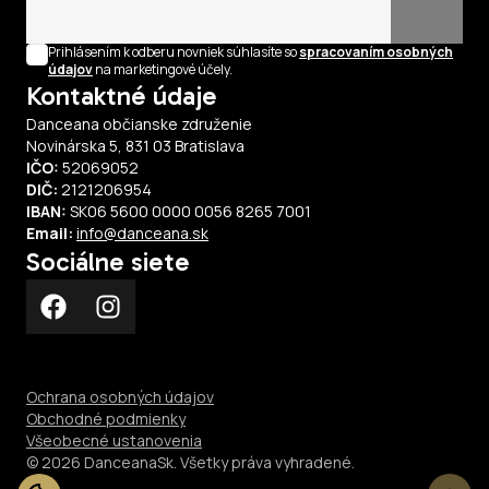
Prihlásením k odberu novniek súhlasíte so
spracovaním osobných
údajov
na marketingové účely.
Kontaktné údaje
Danceana občianske združenie
Novinárska 5
,
831 03
Bratislava
IČO
:
52069052
DIČ
:
2121206954
IBAN
:
SK06 5600 0000 0056 8265 7001
Email:
info@danceana.sk
Sociálne siete
Ochrana osobných údajov
Obchodné podmienky
Všeobecné ustanovenia
© 2026 DanceanaSk. Všetky práva vyhradené.